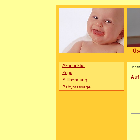
Üb
Akupunktur
Hebamm
Yoga
Auf
Stillberatung
Babymassage