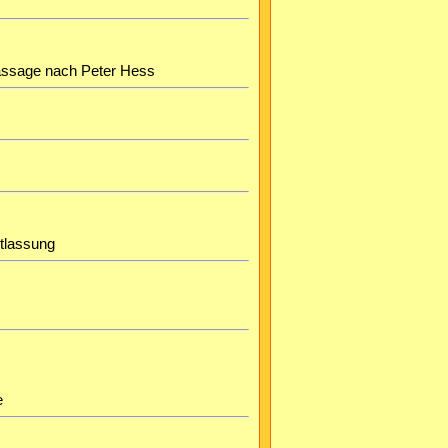
assage nach Peter Hess
ntlassung
e