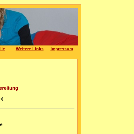
lie
Weitere Links
Impressum
ereitung
n)
he